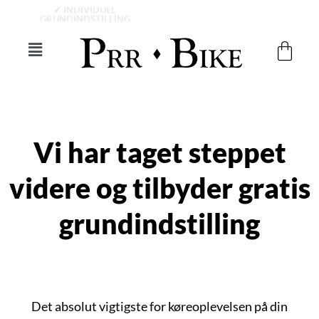
Gå
✔ INDIVIDUEL
til
GRUNDINDSTILLING
Main
indholdet
Menu
Vi har taget steppet
videre og tilbyder gratis
grundindstilling
Det absolut vigtigste for køreoplevelsen på din